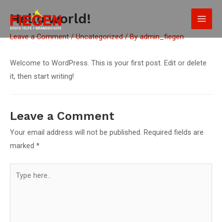
Skip
Main
Hello world!
to
Men
content
Leave a Comment
/
Uncategorized
/ By
admin_fiegen
Welcome to WordPress. This is your first post. Edit or delete
it, then start writing!
Leave a Comment
Your email address will not be published.
Required fields are
marked
*
Type
here..